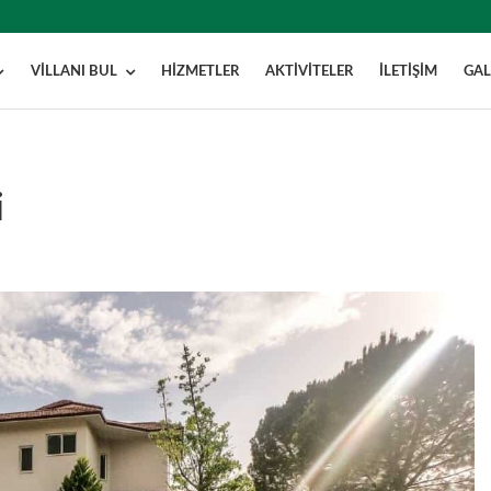
VILLANI BUL
HIZMETLER
AKTIVITELER
İLETIŞIM
GAL
i