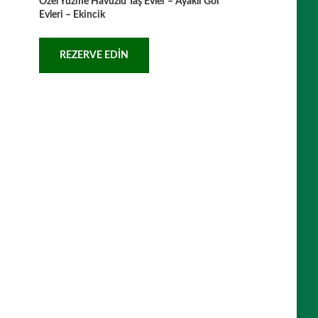
Özel Yüzme Havuzlu Taş Evler – Ayaklı Göl
Evleri – Ekincik
REZERVE EDIN