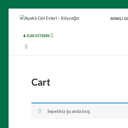
Skip
to
AYAKLI G
AYAKLI
Sandran
content
Dağı’nın
GÖL
eteklerinden
göl
₺ 0,00
0 ITEMS
EVLERI –
manzarası
KÖYCEĞIZ
Cart
Sepetiniz şu anda boş.