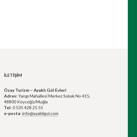
İLETIŞIM
Özay Turizm – Ayaklı Göl Evleri
Adres:
Yangı Mahallesi Merkez Sokak No 415,
48800 Köyceğiz/Muğla
Tel
: 0 535 428 25 55
e-posta
:
info@ayakligol.com