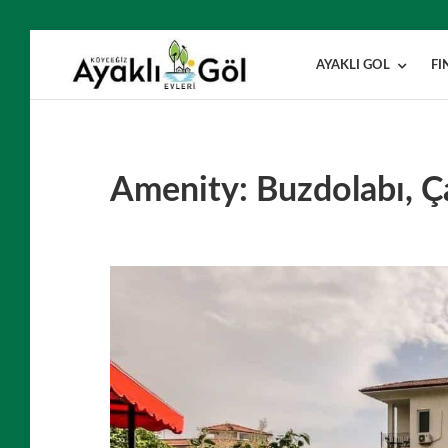
Skip
to
AYAKLI GOL
FI
AYAKLI
Sandran
content
Dağı’nın
GÖL
eteklerinden
göl
EVLERI –
manzarası
KÖYCEĞIZ
Amenity:
Buzdolabı, Ç