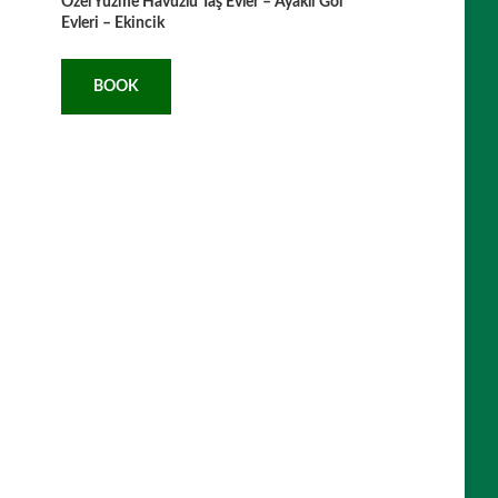
Özel Yüzme Havuzlu Taş Evler – Ayaklı Göl
Evleri – Ekincik
BOOK