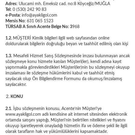
Adres:
Ulucami mh. Emeksiz cad. no:8 Köyceğiz/MUĞLA
Tel:
0 (530) 242 90 83
e-Posta:
info@ayakligol.com
Mersis No:
631 065 1523
TÜRSAB A Sınıfı Acente Belge No: 3
968
1.2.
MÜŞTERİ Kimlik bilgileri ilgili web sayfasından online
doldurularak bilgilerin doğruluğu beyan ve taahhüt edilmiş olan kişi
1.3.
Mesafeli Hizmet Satış Sözleşmesinde imzası bulunmayan ancak
sözleşmeye konu hizmete katılan Müşteri(ler), kendi adına kayıt
yaptırmakla görevlendirdikleri Müşteri(ler)nin bu sözleşmeyi okuyup
imzalaması ile sözleşme hükümlerini kabul ve taahhüt etmiş
sayılacak olup Ön Bilgilendirme Formunu da okumuş/imzalamış
sayılacaktır.
KONU
2.1
. İşbu sözleşmenin konusu, Acente’nin Müşteri’ye
www.ayakligol.com adlı kendisine ait internet sitesinden elektronik
ortamda satışını yaptığı, Müşteri’nin belirtilen nitelikleri ve fiyatını
okuyup işaretleyerek onayladığı hizmetin ifa ve ödeme şekli ile ilgili
olarak tarafların hak ve yükümlülüklerini kapsamaktadır.