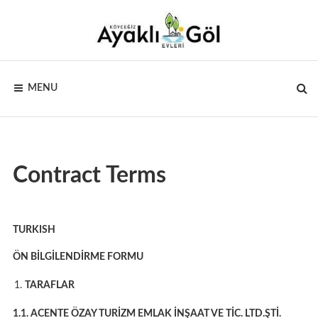
Skip
to
content
AYAKLI
Sandran
Dağı’nın
MENU
eteklerinden
GÖL
göl
manzarası
EVLERI –
KÖYCEĞIZ
Contract Terms
TURKISH
ÖN BİLGİLENDİRME FORMU
TARAFLAR
1.1. ACENTE ÖZAY TURİZM EMLAK İNŞAAT VE TİC. LTD.ŞTİ.