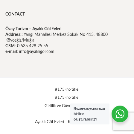
CONTACT
Özay Turizm – Ayaklı Göl Evleri
Address::
Yangı Mahallesi Merkez Sokak No 415, 48800
Köyceğiz/Muğla
GSM
: 0 535 428 25 55
e-mail
:
info@ayakligol.com
#175 (no title)
#173 (no title)
Gizlilik ve Güvenlik İlkeleri
Rezervasyonunuzu
birlikte
oluşturabiliriz?
Ayaklı Göl Evleri - Köyceğiz © 2026