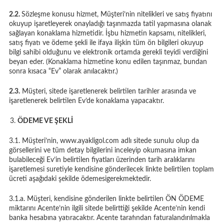
2.2.
Sözleşme konusu hizmet, Müşteri’nin nitelikleri ve satış fiyatını
okuyup işaretleyerek onayladığı taşınmazda tatil yapmasına olanak
sağlayan konaklama hizmetidir. İşbu hizmetin kapsamı, nitelikleri,
satış fiyatı ve ödeme şekli ile ifaya ilişkin tüm ön bilgileri okuyup
bilgi sahibi olduğunu ve elektronik ortamda gerekli teyidi verdiğini
beyan eder. (Konaklama hizmetine konu edilen taşınmaz, bundan
sonra kısaca “Ev” olarak anılacaktır.)
2.3.
Müşteri, sitede işaretlenerek belirtilen tarihler arasında ve
işaretlenerek belirtilen Ev’de konaklama yapacaktır.
ÖDEME VE ŞEKLİ
3.1. Müşteri’nin, www.ayakligol.com adlı sitede sunulu olup da
görsellerini ve tüm detay bilgilerini inceleyip okumasına imkan
bulabileceği Ev’in belirtilen fiyatları üzerinden tarih aralıklarını
işaretlemesi suretiyle kendisine gönderilecek linkte belirtilen toplam
ücreti aşağıdaki şekilde ödemesigerekmektedir.
3.1.a. Müşteri, kendisine gönderilen linkte belirtilen ÖN ÖDEME
miktarını Acente’nin ilgili sitede belirttiği şekilde Acente’nin kendi
banka hesabına yatıracaktır. Acente tarafından faturalandırılmakla