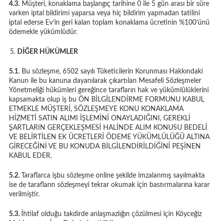
4.3.
Müşteri, konaklama başlangıç tarihine 0 ile 5 gün arası bir süre
varken iptal bildirimi yaparsa veya hiç bildirim yapmadan tatilini
iptal ederse Ev’in geri kalan toplam konaklama ücretinin %100’ünü
ödemekle yükümlüdür.
DİĞER HÜKÜMLER
5.1
. Bu sözleşme, 6502 sayılı Tüketicilerin Korunması Hakkındaki
Kanun ile bu kanuna dayanılarak çıkartılan Mesafeli Sözleşmeler
Yönetmeliği hükümleri gereğince tarafların hak ve yükümlülüklerini
kapsamakta olup iş bu ÖN BİLGİLENDİRME FORMUNU KABUL
ETMEKLE MÜŞTERİ, SÖZLEŞMEYE KONU KONAKLAMA
HİZMETİ SATIN ALIMI İŞLEMİNİ ONAYLADIĞINI, GEREKLİ
ŞARTLARIN GERÇEKLEŞMESİ HALİNDE ALIM KONUSU BEDELİ
VE BELİRTİLEN EK ÜCRETLERİ ÖDEME YÜKÜMLÜLÜĞÜ ALTINA
GİRECEĞİNİ VE BU KONUDA BİLGİLENDİRİLDİĞİNİ PEŞİNEN
KABUL EDER.
5.2.
Taraflarca işbu sözleşme online şekilde imzalanmış sayılmakta
ise de tarafların sözleşmeyi tekrar okumak için bastırmalarına karar
verilmiştir.
5.3.
İhtilaf olduğu takdirde anlaşmazlığın çözülmesi için Köyceğiz