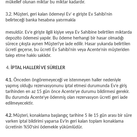
mükellef olunan miktar bu miktar kadardır.
3.2. Müşteri, geri kalan ödemeyi Ev’ e girişte Ev Sahibi’nin
belirteceği banka hesabına yatırmakla
mesuldür. Ev’e girişte ilgili kişiye veya Ev Sahibine belirtilen miktarda
depozito ödemesi yapılır. Bu ödeme herhangi bir hasar olmadığı
sürece çıkışta aynen Müşteri’ye iade edilir. Hasar yukarıda belirtilen
ücreti geçerse, bu ücreti Ev Sahibi’nin veya Acente’nin müşteriden
talep etme hakkı saklıdır.
İPTAL HALLERİ VE SÜRELER
4.1.
Önceden öngöremeyeceği ve istenmeyen haller nedeniyle
yapmış olduğu rezervasyonunu iptal etmesi durumunda Ev’e giriş
tarihinden en az 15 gün önce Acente’ye durumu bildirmesi gerekir.
Bu durumda Acente’ye ödenmiş olan rezervasyon ücreti geri iade
edilmeyecektir.
4.2.
Müşteri, konaklama başlangıç tarihine 5 ile 15 gün arası bir süre
varken iptal bildirimi yaparsa Ev’in geri kalan toplam konaklama
ücretinin %50’sini ödemekle yükümlüdür.