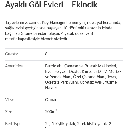
Ayaklı Göl Evleri – Ekincik
Taş evlerimiz, cennet Koy Ekinciğin hemen girişinde , yol kenarında,
sağlık evini geçtiğinizde başlayan 10 dönümlük arazinin içinde
bağımsız 3 tane binadan oluşur. 4 yatak odası ve 8
misafir kapasitesiyle hizmetinizdedir.
Guests:
8
Amenities:
Buzdolabı, Çamaşır ve Bulaşık Makineleri
,
Evcil Hayvan Dostu
,
Klima
,
LED TV
,
Mutfak
ve Yemek Alanı
,
Özel Çalışma Alanı
,
Teras
,
Ücretsiz Park Alanı
,
Ücretsiz WiFi
,
Yüzme
Havuzu
View:
Orman
Size:
200m²
Bed Type:
2 çift kişilik yatak, 2 tek kişilik yatak, 2